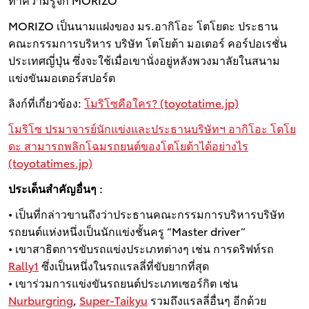
MORIZO เป็นนามแฝงของ มร.อากิโอะ โตโยดะ ประธาน
คณะกรรมการบริหาร บริษัท โตโยต้า มอเตอร์ คอร์ปอเรชั่น
ประเทศญี่ปุ่น ซึ่งจะใช้เมื่อเขานั่งอยู่หลังพวงมาลัยในสนาม
แข่งขันมอเตอร์สปอร์ต
ลิงก์ที่เกี่ยวข้อง:
โมริโซคือใคร? (toyotatime.jp)
โมริโซ ปรมาจารย์นักแข่งและประธานบริษัทฯ อากิโอะ โตโย
ดะ สามารถพลิกโฉมรถยนต์ของโตโยต้าได้อย่างไร
(toyotatimes.jp)
ประเด็นสำคัญอื่นๆ :
• เป็นที่กล่าวขานถึงว่าประธานคณะกรรมการบริหารบริษัท
รถยนต์แห่งหนึ่งเป็นนักแข่งชั้นครู “Master driver”
• เขาสาธิตการขับรถแข่งประเภทต่างๆ เช่น การดริฟท์รถ
Rally1
ซึ่งเป็นหนึ่งในรถแรลลี่ที่ขับยากที่สุด
• เขาร่วมการแข่งขันรถยนต์ประเภทเซอร์กิต เช่น
Nurburgring
,
Super-Taikyu
รวมถึงแรลลี่อื่นๆ อีกด้วย