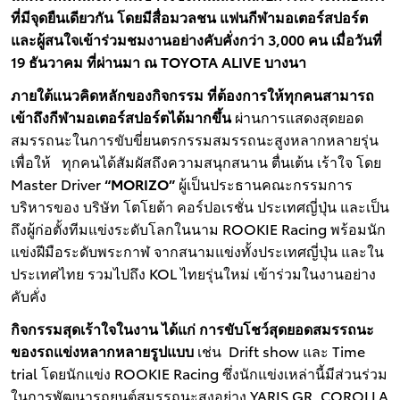
ที่มีจุดยืนเดียวกัน โดยมีสื่อมวลชน แฟนกีฬามอเตอร์สปอร์ต
และผู้สนใจเข้าร่วมชมงานอย่างคับคั่งกว่า 3,000 คน เมื่อวันที่
19 ธันวาคม ที่ผ่านมา ณ TOYOTA ALIVE บางนา
ภายใต้แนวคิดหลักของกิจกรรม ที่ต้องการให้ทุกคนสามารถ
เข้าถึงกีฬามอเตอร์สปอร์ตได้มากขึ้น
ผ่านการแสดงสุดยอด
สมรรถนะในการขับขี่ยนตรกรรมสมรรถนะสูงหลากหลายรุ่น
เพื่อให้ ทุกคนได้สัมผัสถึงความสนุกสนาน ตื่นเต้น เร้าใจ โดย
Master Driver
“MORIZO”
ผู้เป็นประธานคณะกรรมการ
บริหารของ บริษัท โตโยต้า คอร์ปอเรชั่น ประเทศญี่ปุ่น และเป็น
ถึงผู้ก่อตั้งทีมแข่งระดับโลกในนาม ROOKIE Racing พร้อมนัก
แข่งฝีมือระดับพระกาฬ จากสนามแข่งทั้งประเทศญี่ปุ่น และใน
ประเทศไทย รวมไปถึง KOL ไทยรุ่นใหม่ เข้าร่วมในงานอย่าง
คับคั่ง
กิจกรรมสุดเร้าใจในงาน ได้แก่ การขับโชว์สุดยอดสมรรถนะ
ของรถแข่งหลากหลายรูปแบบ
เช่น Drift show และ Time
trial โดยนักแข่ง ROOKIE Racing ซึ่งนักแข่งเหล่านี้มีส่วนร่วม
ในการพัฒนารถยนต์สมรรถนะสูงอย่าง YARIS GR, COROLLA