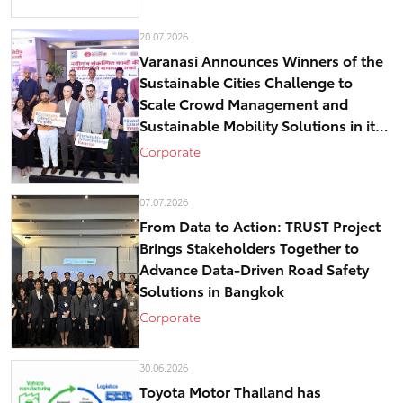
20.07.2026
Varanasi Announces Winners of the
Sustainable Cities Challenge to
Scale Crowd Management and
Sustainable Mobility Solutions in its
historical core – Kashi
Corporate
07.07.2026
From Data to Action: TRUST Project
Brings Stakeholders Together to
Advance Data-Driven Road Safety
Solutions in Bangkok
Corporate
30.06.2026
Toyota Motor Thailand has