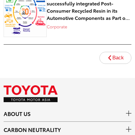
successfully integrated Post-
Consumer Recycled Resin in its
Automotive Components as Part of
Circular Economy Efforts toward
Corporate
Carbon Neutrality
Back
ABOUT US
CARBON NEUTRALITY